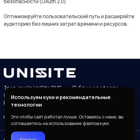
безопасности (OAuth 2.0)
Оптимизируйте пользовательский путь и расширяйте
аудиторию без лишних затрат времени и ресурсов.
Тест-драйв UniSite CMS
Публичная оферта
Обработка персональных данных
Используем куки и рекомендательные
Реквизиты организации
технологии
manager@unisite.org
Группа VK
Это чтобы сайт работал лучше. Оставаясь с нами, вы
соглашаетесь на использование файлов куки.
Хорошо