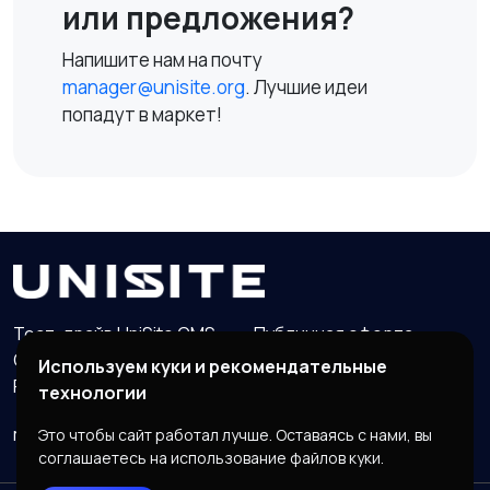
или предложения?
Напишите нам на почту
manager@unisite.org
. Лучшие идеи
попадут в маркет!
Тест-драйв UniSite CMS
Публичная оферта
Обработка персональных данных
Используем куки и рекомендательные
Реквизиты организации
технологии
manager@unisite.org
Группа VK
Это чтобы сайт работал лучше. Оставаясь с нами, вы
соглашаетесь на использование файлов куки.