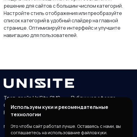
решение для сайтов с большим числом категорий.
Настройте стиль отображения или преобразуйте
список категорий в удобный слайдер на главной
странице. Оптимизируйте интерфейс и улучшите
навигацию для пользователей.
Тест-драйв UniSite CMS
Публичная оферта
Обработка персональных данных
Используем куки и рекомендательные
Реквизиты организации
технологии
manager@unisite.org
Группа VK
Это чтобы сайт работал лучше. Оставаясь с нами, вы
соглашаетесь на использование файлов куки.